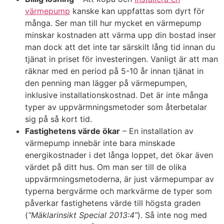
värmepump
kanske kan uppfattas som dyrt för
många. Ser man till hur mycket en värmepump
minskar kostnaden att värma upp din bostad inser
man dock att det inte tar särskilt lång tid innan du
tjänat in priset för investeringen. Vanligt är att man
räknar med en period på 5-10 år innan tjänat in
den penning man lägger på värmepumpen,
inklusive installationskostnad. Det är inte många
typer av uppvärmningsmetoder som återbetalar
sig på så kort tid.
Fastighetens värde ökar
– En installation av
värmepump innebär inte bara minskade
energikostnader i det långa loppet, det ökar även
värdet på ditt hus. Om man ser till de olika
uppvärmningsmetoderna, är just värmepumpar av
typerna bergvärme och markvärme de typer som
påverkar fastighetens värde till högsta graden
(
“Mäklarinsikt Special 2013:4”
). Så inte nog med